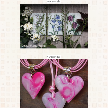
vikawish
Semklita